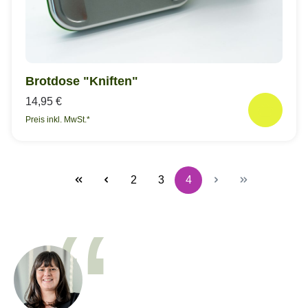
Brotdose "Kniften"
14,95 €
Preis inkl. MwSt.*
2
3
4
Seite
Seite
Seite