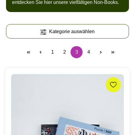
entdecken Sie hier unsere vielfältigen Non-Books.
Kategorie auswählen
1
2
3
4
Seite
Seite
Seite
Seite