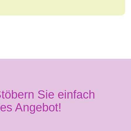
töbern Sie einfach
ges Angebot!