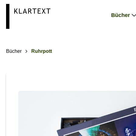
springen
Zur Hauptnavigation springen
Bücher
Bücher
Ruhrpott
Bildergalerie überspringen