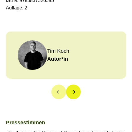
ISBN:
9783837526585
werden auf leichte Art bis ins Detail beantwortet
Auflage:
2
Tim Koch
Autor*in
Pressestimmen