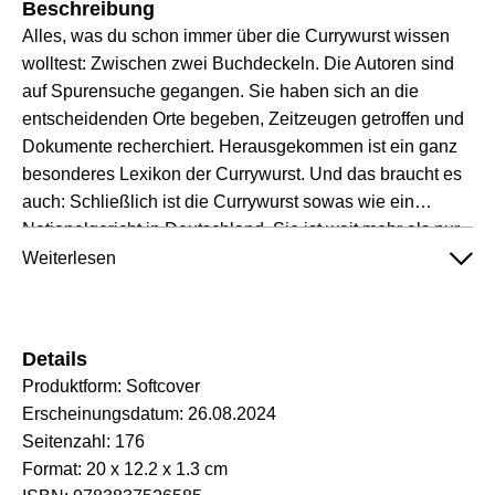
Beschreibung
Alles, was du schon immer über die Currywurst wissen
wolltest: Zwischen zwei Buchdeckeln. Die Autoren sind
auf Spurensuche gegangen. Sie haben sich an die
entscheidenden Orte begeben, Zeitzeugen getroffen und
Dokumente recherchiert. Herausgekommen ist ein ganz
besonderes Lexikon der Currywurst. Und das braucht es
auch: Schließlich ist die Currywurst sowas wie ein
Nationalgericht in Deutschland. Sie ist weit mehr als nur
eine Bratwurst mit besonderer Soße – sie ist: ein Mythos.
Weiterlesen
Deshalb ranken sich so viele Geschichten rund um ihre
Geburtsstätte. Berlin oder das Ruhrgebiet? Längst sind
das nicht die einzigen Orte, die beanspruchen: Hier
Details
wurde die Currywurst erfunden. Dabei gibt es doch klare
Produktform:
Softcover
Hinweise. Welche Rolle spielt New York? Was ist ein Asi-
Erscheinungsdatum:
26.08.2024
Teller? Wo gibt es die teuerste Currywurst? Neben
Seitenzahl:
176
zahllosen historischen Fakten bis hin zu den „Zehn
Format:
20 x 12.2 x 1.3 cm
Geboten der Currywurst“. Alle drängenden Fragen