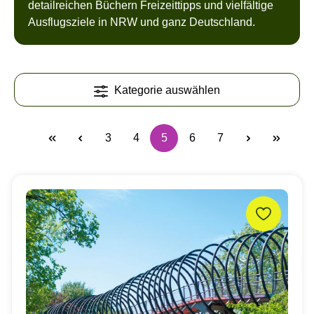
detailreichen Büchern Freizeittipps und vielfältige
Ausflugsziele in NRW und ganz Deutschland.
Kategorie auswählen
3
4
5
6
7
Seite
Seite
Seite
Seite
Seite