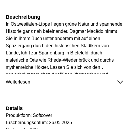
Beschreibung
In Ostwestfalen-Lippe liegen grüne Natur und spannende
Historie ganz nah beieinander. Dagmar Macêdo nimmt
Sie in ihrem Buch unter anderem mit auf einen
Spaziergang durch den historischen Stadtkern von
Lügde, führt zur Sparrenburg in Bielefeld, durch
malerische Orte wie Rheda-Wiedenbrück und durchs
mythenreiche Höxter. Lassen Sie sich von den
abwechslungsreichen Ausflügen überraschen und
erleben Sie die Altstädte in OWL mit diesem Buch ganz
Weiterlesen
neu!
Details
Produktform:
Softcover
Erscheinungsdatum:
26.05.2025