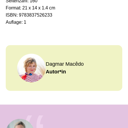
Seitenzahl:
160
Format:
21 x 14 x 1.4 cm
ISBN:
9783837526233
Auflage:
1
Dagmar Macêdo
Autor*in