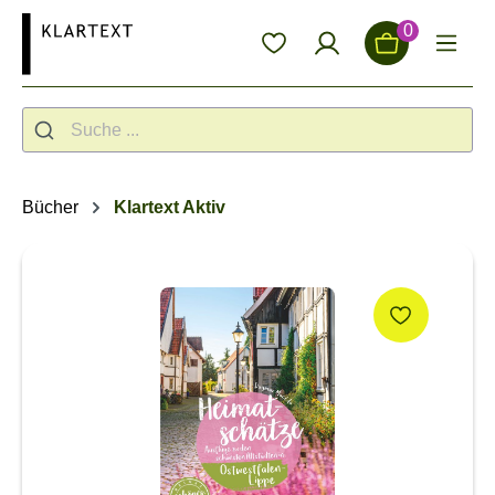
alt springen
0
Bücher
Klartext Aktiv
Bildergalerie überspringen