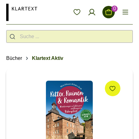
alt springen
0
Bücher
Klartext Aktiv
Bildergalerie überspringen