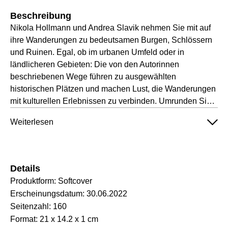
Beschreibung
Nikola Hollmann und Andrea Slavik nehmen Sie mit auf
ihre Wanderungen zu bedeutsamen Burgen, Schlössern
und Ruinen. Egal, ob im urbanen Umfeld oder in
ländlicheren Gebieten: Die von den Autorinnen
beschriebenen Wege führen zu ausgewählten
historischen Plätzen und machen Lust, die Wanderungen
mit kulturellen Erlebnissen zu verbinden. Umrunden Sie
Schloss Wittringen in Gladbeck, wandern Sie entlang der
Weiterlesen
Ruhr zu Schloss Broich in Mülheim und genießen Sie die
Aussicht bei einer Tour zu Schloss Opherdicke und
seinem Skulpturenpark. Die traumhaften und
abwechslungsreichen Wanderungen werden ergänzt
Details
durch praktische Karten sowie Hintergrundinfos zu den
Produktform:
Softcover
Burgen, Schlössern und Ruinen. Großformatige
Erscheinungsdatum:
30.06.2022
Fotografien machen Lust aufs Wandern und Entdecken.
Seitenzahl:
160
Format:
21 x 14.2 x 1 cm