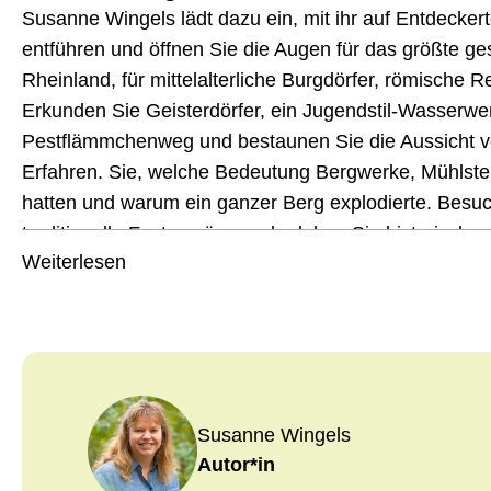
Susanne Wingels lädt dazu ein, mit ihr auf Entdecker
entführen und öffnen Sie die Augen für das größte 
Rheinland, für mittelalterliche Burgdörfer, römische 
Erkunden Sie Geisterdörfer, ein Jugendstil-Wasserwe
Pestflämmchenweg und bestaunen Sie die Aussicht v
Erfahren. Sie, welche Bedeutung Bergwerke, Mühlste
hatten und warum ein ganzer Berg explodierte. Besu
traditionelle Festumzüge und erleben Sie historisch
Weiterlesen
Abenteuer und spannende Geschichten – all dies hat d
Susanne Wingels
Autor*in