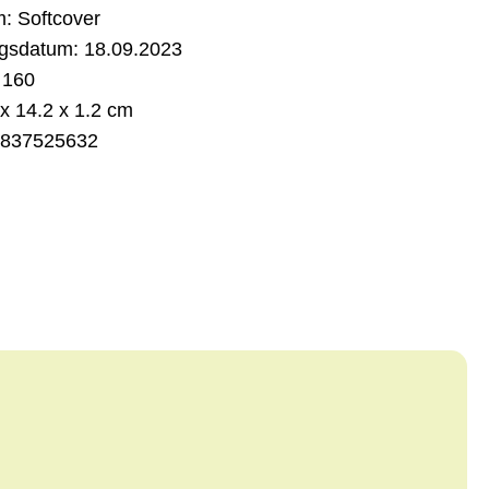
m:
Softcover
gsdatum:
18.09.2023
160
x 14.2 x 1.2 cm
837525632