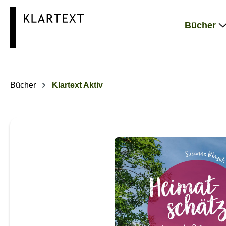
springen
Zur Hauptnavigation springen
Bücher
Bücher
Klartext Aktiv
Bildergalerie überspringen