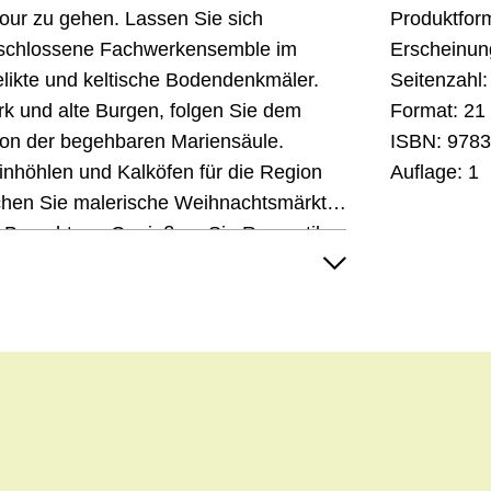
tour zu gehen. Lassen Sie sich
Produktfor
geschlossene Fachwerkensemble im
Erscheinun
Relikte und keltische Bodendenkmäler.
Seitenzahl:
rk und alte Burgen, folgen Sie dem
Format:
21 
on der begehbaren Mariensäule.
ISBN:
9783
inhöhlen und Kalköfen für die Region
Auflage:
1
chen Sie malerische Weihnachtsmärkte,
es Brauchtum. Genießen. Sie Romantik,
ie Eifel zu bieten und noch viel mehr