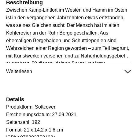
Beschreibung
Zwischen Kamp-Lintfort im Westen und Hamm im Osten
ist in den vergangenen Jahrzehnten etwas entstanden,
was seines Gleichen sucht: Der Mensch hat im alten
Kohlerevier an der Ruhr Berge geschaffen. Aus
ehemaligen Bergehalden und Schuttdeponien sind
Wahrzeichen einer Region geworden – zum Teil begrünt,
mit Kunstwerken versehen und zu Naherholungsgebieten
ausgebaut. 50 dieser „kleinen Berge“ mit ihrer
besonderen Geschichte stellen die Autorinnen im neuen
Weiterlesen
Haldenführer vor. Umfassende Hintergrundinformationen
finden Sie in diesem Buch ebenso wie praktische
Hinweise und stimmungsvolle Fotografien von diesen
Details
besonderen Orten im Ruhrgebiet.
Produktform:
Softcover
Erscheinungsdatum:
27.09.2021
Seitenzahl:
192
Format:
21 x 14.2 x 1.6 cm