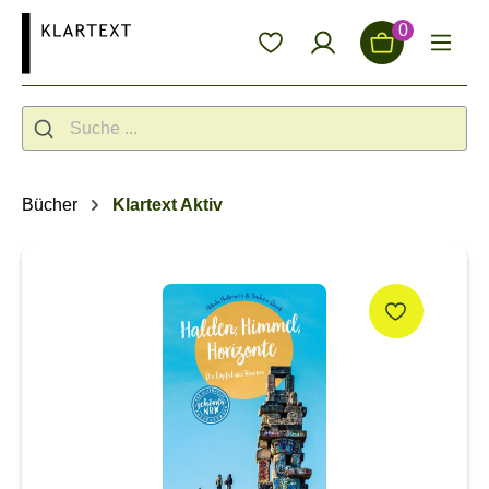
alt springen
0
Bücher
Klartext Aktiv
Bildergalerie überspringen