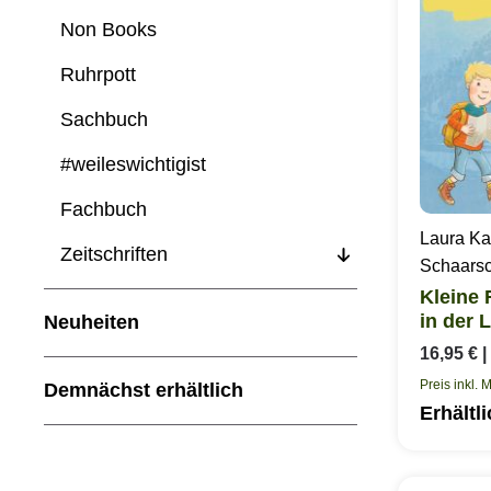
Non Books
Ruhrpott
Sachbuch
#weileswichtigist
Fachbuch
Laura Ka
Zeitschriften
Schaars
Kleine 
in der 
Neuheiten
Spreew
16,95 €
|
Preis inkl. 
Demnächst erhältlich
Erhältl