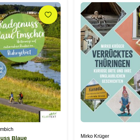
embich
Mirko Krüger
uss Blaue