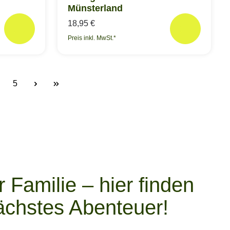
Münsterland
18,95 €
Preis inkl. MwSt.*
5
eite
Seite
 Familie – hier finden
nächstes Abenteuer!