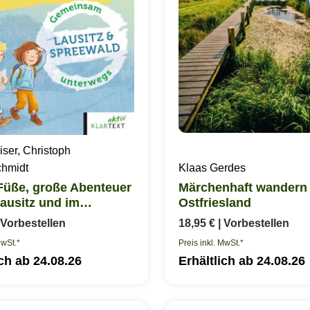
iser, Christoph
chmidt
Klaas Gerdes
Füße, große Abenteuer
Märchenhaft wandern 
Lausitz und im
Ostfriesland
ald
 Vorbestellen
18,95 €
| Vorbestellen
MwSt.*
Preis inkl. MwSt.*
ich ab 24.08.26
Erhältlich ab 24.08.26