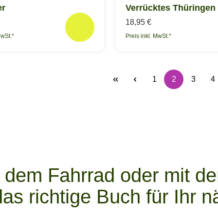
er
Verrücktes Thüringen
18,95 €
MwSt.*
Preis inkl. MwSt.*
1
2
3
4
Seite
Seite
Seite
S
 dem Fahrrad oder mit der
das richtige Buch für Ihr 