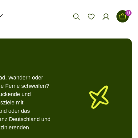
0
 Rad, Wandern oder
die Ferne schweifen?
druckende und
sziele mit
and oder das
ganz Deutschland und
szinierenden