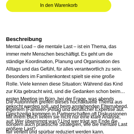
In den Warenkorb
Beschreibung
Mental Load – die mentale Last – ist ein Thema, das
immer mehr Menschen beschäftigt. Es geht um die
ständige Koordination, Planung und Organisation des
Alltags und das Gefühl, für alles verantwortlich zu sein.
Besonders im Familienkontext spielt sie eine große
Rolle. Viele kennen diese Situation: Während das Kind
zur Kita gebracht wird, sind die Gedanken schon beim
ersten Meeting im Büro, bei der Frage, was abends
Die Autorinnen greifen dieses hochaktuelle Thema aus
gekocht werden soll, und beim anstehenden Elternabend.
eigenem (Familien-)Alltag und beruflicher Expertise auf.
Gleichzeitig kommen in Partnerschaften oft Diskussionen
Mit ihrem Buch liefern sie nicht nur eine klare Analyse,
auf: Wer übernimmt was? Und wer trägt am Ende die
sondern auch praktische Strategien, wie die mentale Last
größere Last?
fair verteilt und spürbar reduziert werden kann.