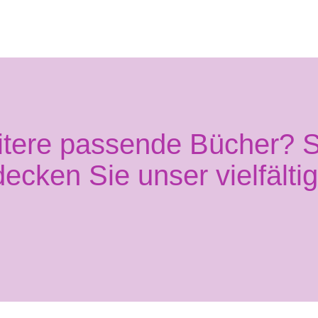
itere passende Bücher? S
decken Sie unser vielfälti