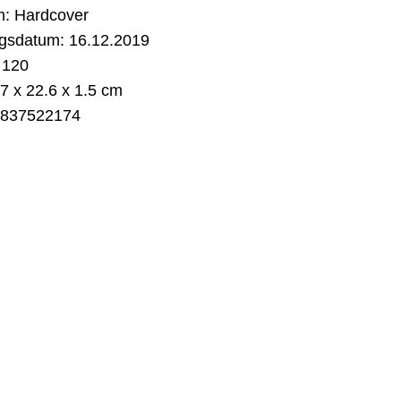
m:
Hardcover
gsdatum:
16.12.2019
120
7 x 22.6 x 1.5 cm
837522174