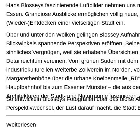
Hans Blosseys faszinierende Luftbilder nehmen uns 
Essen. Grandiose Ausblicke ermöglichen völlig neue
(Wieder-)Entdecken einer vielseitigen Stadt ein.
Über und unter den Wolken gelingen Blossey Aufnahm
Blickwinkels spannende Perspektiven eröffnen. Seine 
sinnliches Vergnügen, weil sie erhabene Übersichten
Detailreichtum vereinen. Vom grünen Süden mit dem
industriekulturellen Welterbe Zollverein im Norden, 
Margarethenhöhe über die urbane Kneipenmeile „Rü“
Hauptbahnhof bis zum Essener Münster – die aus de
Architekturen der Stadt- und Naturräume faszinieren
So entwickeln Blosseys Fotografien über das bloße Ab
Perspektivwechsel, der Lust darauf macht, die Stadt 
Weiterlesen