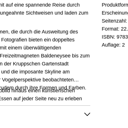
mit auf eine spannende Reise durch
Produktfor
, ungeahnte Sichtweisen und laden zum
Erscheinun
Seitenzahl:
Format:
22.
en, die durch die Ausweitung des
ISBN:
9783
Fotografien bieten ein doppeltes
Auflage:
2
 mit einem überwältigenden
 Freizeitmagneten Baldeneysee bis zum
von der Kruppschen Gartenstadt
 und die imposante Skyline am
r Vogelperspektive beobachteten
 zudem durch ihre Formen und Farben.
bild hinaus einen künstlerischen
Essen auf jeder Seite neu zu erleben