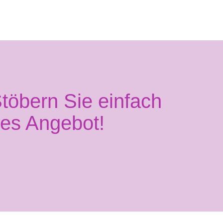
töbern Sie einfach
ges Angebot!