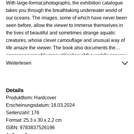
With large-format photographs, the exhibition catalogue
takes you through the breathtaking underwater world of
our oceans. The images, some of which have never been
seen before, allow the viewer to immerse themselves in
the lives of beautiful and sometimes strange aquatic
creatures, whose clever camouflage and unusual way of
life amaze the viewer. The book also documents the
consequences of human utilisation of the world's oceans
and deals with the topics of marine research and marine
Weiterlesen
protection, thereby illustrating the importance of the
Planet Ocean for our entire existence.
Details
Produktform:
Hardcover
Erscheinungsdatum:
18.03.2024
Seitenzahl:
176
Format:
25.3 x 30 x 2.2 cm
ISBN:
9783837526196