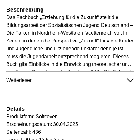
Beschreibung
Das Fachbuch „Erziehung für die Zukunft“ stellt die
Bildungsarbeit der Sozialistischen Jugend Deutschland –
Die Falken in Nordrhein-Westfalen facettenreich vor. In
Zeiten, in denen die Perspektive „Zukunft“ für viele Kinder
und Jugendliche und Erziehende unklarer denn je ist,
muss die Jugendarbeit entsprechend reagieren. Dieses
Buch gibt Einblicke in die Entwicklung theoretischer und
praktischer Grundlagen der Arbeit der SJD –Die Falken in
NRW und stellt diese komplexe und vielfältige
Weiterlesen
Bildungsarbeit vor.
Details
Produktform:
Softcover
Erscheinungsdatum:
30.04.2025
Seitenzahl:
436
Format:
20.5 x 13.5 x 3 cm