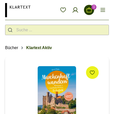
alt springen
0
Bücher
Klartext Aktiv
Bildergalerie überspringen