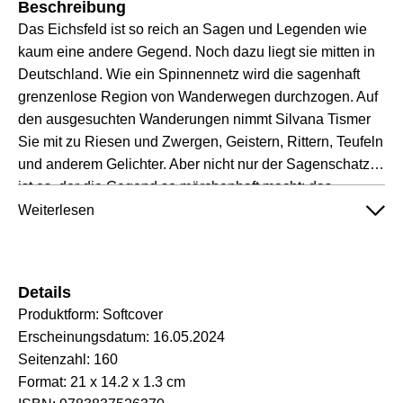
Beschreibung
Das Eichsfeld ist so reich an Sagen und Legenden wie
kaum eine andere Gegend. Noch dazu liegt sie mitten in
Deutschland. Wie ein Spinnennetz wird die sagenhaft
grenzenlose Region von Wanderwegen durchzogen. Auf
den ausgesuchten Wanderungen nimmt Silvana Tismer
Sie mit zu Riesen und Zwergen, Geistern, Rittern, Teufeln
und anderem Gelichter. Aber nicht nur der Sagenschatz
ist es, der die Gegend so märchenhaft macht; das
Eichsfeld liegt an der Deutschen Märchenstraße und man
Weiterlesen
kann hier sogar den Brüdern Grimm begegnen. Das
märchenhafteste aber ist die Landschaft: Sanfte Hügel
und Schluchten durchziehen den Landstrich im Süden
Details
des Harzes. Burggekrönte Höhen, rauschenden
Produktform:
Softcover
Wasserfälle – das Eichsfeld ist ein einzigartiger
Erscheinungsdatum:
16.05.2024
Naturraum! Ergänzt wird der Band durch faszinierende
Seitenzahl:
160
Fotografien, Informationen zu Sehenswertem am
Format:
21 x 14.2 x 1.3 cm
Wegesrand sowie hilfreiche Karten. Ein Wanderbuch für