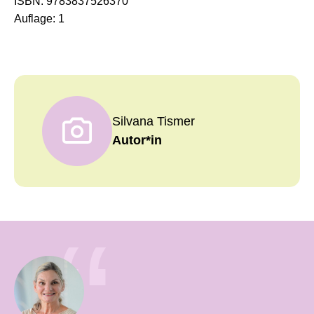
ISBN:
9783837526370
alle, die das Eichsfeld per pedes erkunden wollen
Auflage:
1
Silvana Tismer
Autor*in