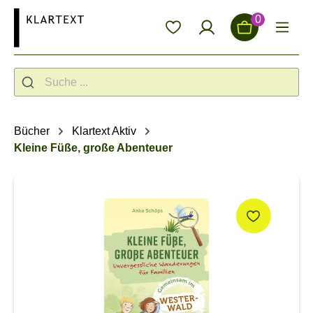
alt springen
0
Bücher
Klartext Aktiv
Kleine Füße, große Abenteuer
Bildergalerie überspringen