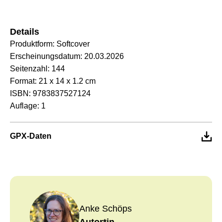
Details
Produktform:
Softcover
Erscheinungsdatum:
20.03.2026
Seitenzahl:
144
Format:
21 x 14 x 1.2 cm
ISBN:
9783837527124
Auflage:
1
GPX-Daten
Anke Schöps