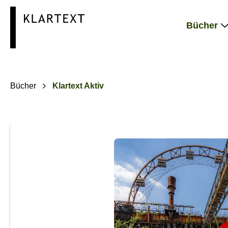
springen
Zur Hauptnavigation springen
Bücher
Bücher
Klartext Aktiv
Bildergalerie überspringen