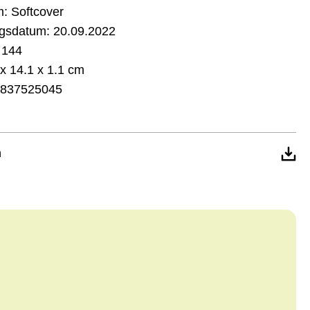
m:
Softcover
gsdatum:
20.09.2022
144
x 14.1 x 1.1 cm
837525045
n