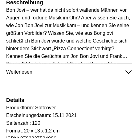
Beschreibung
Bon Jovi – wer hat da nicht sofort wallende Mähnen vor
Augen und rockige Musik im Ohr? Aber wissen Sie auch,
wie Jon Bon Jovi zur Musik kam – und kennen Sie seine
größten Vorbilder? Wissen Sie, wie aus Bongiovi
schließlich Bon Jovi wurde und welche Geschichte sich
hinter dem Stichwort „Pizza Connection“ verbirgt?
Kennen Sie die Gerüchte um Jon Bon Jovi und Frank
Sinatra? Musikjournalist und Bon Jovi-Kenner Alex
Gernandt beantwortet all diese Fragen und erzählt
Weiterlesen
außerdem, in welchen Filmen Jon Bon Jovi gespielt hat –
und welcher Schauspieler-Traum ihm verwehrt blieb. Er
lüftet das Geheimnis um den Top-Hit „It´s my Life“ und um
Details
den Ausstieg des Gitarristen Richie Sambora aus der
Produktform:
Softcover
Band.
Erscheinungsdatum:
15.11.2021
Seitenzahl:
120
Format:
20 x 13 x 1.2 cm