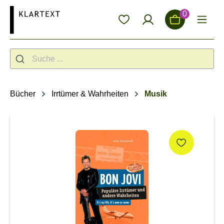
alt springen
0
Bücher
Irrtümer & Wahrheiten
Musik
Bildergalerie überspringen