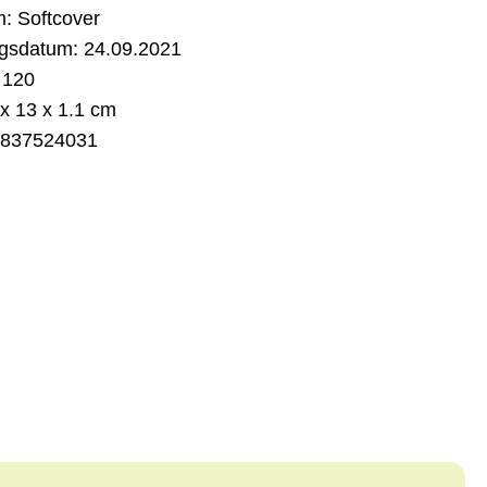
m:
Softcover
gsdatum:
24.09.2021
120
x 13 x 1.1 cm
837524031