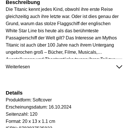
Beschreibung
Die Titanic kennt jedes Kind, obwohl ihre erste Reise
gleichzeitig auch ihre letzte war. Oder ist dies genau der
Grund, warum das stolze Flaggschiff der englischen
White Star Line bis heute als das berühmteste
Passagierschiff der Welt gilt? Das Interesse am Mythos
Titanic ist auch über 100 Jahre nach ihrem Untergang
ungebrochen groß – Bücher, Filme, Musicals,
Ausstellungen und Theaterstücke trugen ihren Teil zur
Legendenbildung bei. Malte Fiebing-Petersen geht den
Weiterlesen
Geschichten auf den Grund und klärt unter anderem auf,
ob die angeblich unsinkbare Titanic wirklich zu wenig
Rettungsboote an Bord hatte, welche Rolle das Blaue
Details
Band bei der Jungfernreise spielte, ob Eisbergwarnungen
Produktform:
Softcover
ignoriert wurden und welche Auswirkungen das
Erscheinungsdatum:
16.10.2024
verwendete Material auf den Untergang hatte.
Seitenzahl:
120
Format:
20 x 13 x 1.1 cm