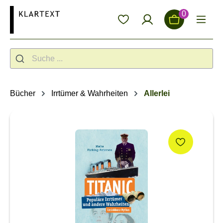
alt springen
0
Bücher
Irrtümer & Wahrheiten
Allerlei
Bildergalerie überspringen