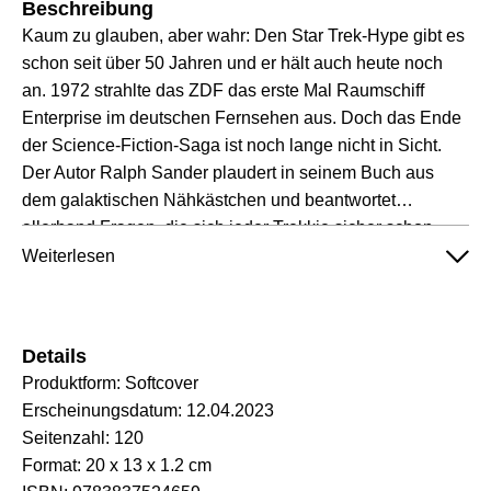
Beschreibung
Kaum zu glauben, aber wahr: Den Star Trek-Hype gibt es
schon seit über 50 Jahren und er hält auch heute noch
an. 1972 strahlte das ZDF das erste Mal Raumschiff
Enterprise im deutschen Fernsehen aus. Doch das Ende
der Science-Fiction-Saga ist noch lange nicht in Sicht.
Der Autor Ralph Sander plaudert in seinem Buch aus
dem galaktischen Nähkästchen und beantwortet
allerhand Fragen, die sich jeder Trekkie sicher schon
einmal gestellt hat. Wussten Sie etwa, dass Star Trek
Weiterlesen
beinahe niemals auf Sendung gegangen wäre? Und
dass Captain Kirk nicht der erste Captain der Enterprise
war? Oder dass die Raumpatrouille gar nicht die Antwort
Details
des deutschen Fernsehens auf Raumschiff Enterprise
Produktform:
Softcover
war? Und Star Wars auch nicht der Auslöser für den
Erscheinungsdatum:
12.04.2023
ersten Star Trek-Kinofilm? Trekkies aufgepasst, hier gibt
Seitenzahl:
120
es was zum intergalaktisch Staunen!
Format:
20 x 13 x 1.2 cm