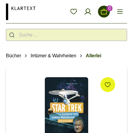
alt springen
0
Bücher
Irrtümer & Wahrheiten
Allerlei
Bildergalerie überspringen