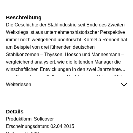
Beschreibung
Die Geschichte der Stahlindustrie seit Ende des Zweiten
Weltkriegs ist aus unternehmenshistorischer Perspektive
immer noch weitgehend unerforscht. Kornelia Rennert hat
am Beispiel von drei führenden deutschen
Stahlkonzernen – Thyssen, Hoesch und Mannesmann –
vergleichend analysiert, wie die leitenden Manager die
wirtschaftlichen Entwicklungen in den zwei Jahrzehnten
vom Ende der unmittelbaren Nachkriegszeit bis zur Mitte
der 1970er-Jahre wahrnahmen, welche langfristigen
Weiterlesen
Unternehmensstrategien sie während dieser Zeit
verfolgten und wie diese Strategien entstanden. Der
Band erschließt so auch die Geschichte der deutschen
Details
Stahlindustrie in einem besonders spannenden Zeitraum:
Produktform:
Softcover
die Vorgeschichte der großen Stahlkrise des 20.
Erscheinungsdatum:
02.04.2015
Jahrhunderts