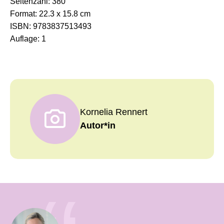
Seitenzahl:
380
Format:
22.3 x 15.8 cm
ISBN:
9783837513493
Auflage:
1
Kornelia Rennert
Autor*in