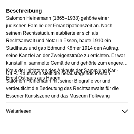
Beschreibung
Salomon Heinemann (1865–1938) gehörte einer
jüdischen Familie der Emanzipationszeit an. Nach
seinem Rechtsstudium etablierte er sich als
Rechtsanwalt und Notar in Essen, baute 1910 ein
Stadthaus und gab Edmund Körner 1914 den Auftrag,
seine Kanzlei an der Zweigertstraße zu errichten. Er war
kunstaffin, sammelte Gemälde und gehörte zum engeren
Kreis der Initiatoren des Ankaufs der Sammlung Karl-
Uri R. Kaufmann stellt die herausragende Person
Ernst Osthaus aus Hagen.
Salomon Heinemann mit seiner Biografie vor und
verdeutlicht die Bedeutung des Rechtsanwalts für die
Essener Kunstszene und das Museum Folkwang
Weiterlesen