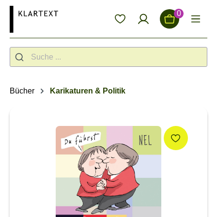
alt springen
0
Bücher
Karikaturen & Politik
Bildergalerie überspringen